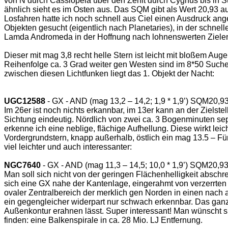
von N durch Cassiopeia über den Zenit durch Cygnus bis in Sü
ähnlich sieht es im Osten aus. Das SQM gibt als Wert 20,93 au
Losfahren hatte ich noch schnell aus Ciel einen Ausdruck ang
Objekten gesucht (eigentlich nach Planetaries), in der schnel
Lamda Andromeda in der Hoffnung nach lohnenswerten Ziele
Dieser mit mag 3,8 recht helle Stern ist leicht mit bloßem A
Reihenfolge ca. 3 Grad weiter gen Westen sind im 8*50 Such
zwischen diesen Lichtfunken liegt das 1. Objekt der Nacht:
UGC12588
- GX - AND (mag 13,2 – 14,2; 1,9 * 1,9’) SQM20,9
Im 26er ist noch nichts erkannbar, im 13er kann an der Zielste
Sichtung eindeutig. Nördlich von zwei ca. 3 Bogenminuten sep
erkenne ich eine neblige, flächige Aufhellung. Diese wirkt leic
Vordergrundstern, knapp außerhalb, östlich ein mag 13.5 – F
viel leichter und auch interessanter:
NGC7640
- GX - AND (mag 11,3 – 14,5; 10,0 * 1,9’) SQM20,9
Man soll sich nicht von der geringen Flächenhelligkeit abschr
sich eine GX nahe der Kantenlage, eingerahmt von verzerrten 
ovaler Zentralbereich der merklich gen Norden in einen nach 
ein gegengleicher widerpart nur schwach erkennbar. Das ganz
Außenkontur erahnen lässt. Super interessant! Man wünscht s
finden: eine Balkenspirale in ca. 28 Mio. LJ Entfernung.