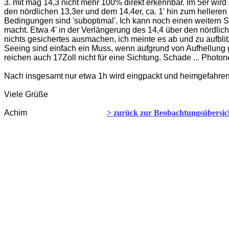
3. mit mag 14,3 nicht mehr 100% direkt erkennbar. Im 5er wir
den nördlichen 13,3er und dem 14,4er, ca. 1' hin zum helleren
Bedingungen sind 'suboptimal'. Ich kann noch einen weitern
macht. Etwa 4' in der Verlängerung des 14,4 über den nördli
nichts gesichertes ausmachen, ich meinte es ab und zu aufb
Seeing sind einfach ein Muss, wenn aufgrund von Aufhellung g
reichen auch 17Zoll nicht für eine Sichtung. Schade ... Photo
Nach insgesamt nur etwa 1h wird eingpackt und heimgefahren.
Viele Grüße
Achim
> zurück zur Beobachtungsübersic