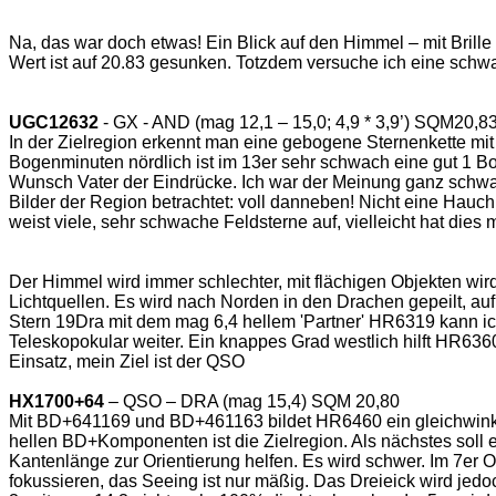
Na, das war doch etwas! Ein Blick auf den Himmel – mit Brill
Wert ist auf 20.83 gesunken. Totzdem versuche ich eine sc
UGC12632
- GX - AND (mag 12,1 – 15,0; 4,9 * 3,9’) SQM20,8
In der Zielregion erkennt man eine gebogene Sternenkette 
Bogenminuten nördlich ist im 13er sehr schwach eine gut 1 B
Wunsch Vater der Eindrücke. Ich war der Meinung ganz schwa
Bilder der Region betrachtet: voll danneben! Nicht eine Hauch
weist viele, sehr schwache Feldsterne auf, vielleicht hat dies m
Der Himmel wird immer schlechter, mit flächigen Objekten wird
Lichtquellen. Es wird nach Norden in den Drachen gepeilt, auf 
Stern 19Dra mit dem mag 6,4 hellem 'Partner' HR6319 kann i
Teleskopokular weiter. Ein knappes Grad westlich hilft HR636
Einsatz, mein Ziel ist der QSO
HX1700+64
– QSO – DRA (mag 15,4) SQM 20,80
Mit BD+641169 und BD+461163 bildet HR6460 ein gleichwink
hellen BD+Komponenten ist die Zielregion. Als nächstes soll 
Kantenlänge zur Orientierung helfen. Es wird schwer. Im 7er O
fokussieren, das Seeing ist nur mäßig. Das Dreieick wird jed