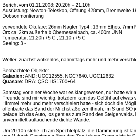
Bericht vom 01.11.2008; 20.20h – 21.10h
Ausrüstung: Newton-Teleskop, Öffnung 428mm, Brennweite 1
Dobsonmontierung
verwendete Okulare: 26mm Nagler Typ4 ; 13mm Ethos, 7mm 
Ort: ca. 2km außerhalb Obernesselbach, ca. 400m ÜNN
Temperatur: 21.20h +5 C ; 21.10h +5 C
Seeing: 3 -
Wetter: zuächst wolkenlos, nahmittags mehr und mehr verschl
Beobachtete Objekte:
Galaxien:
AND: UGC12555, NGC7640, UGC12632
Quasare:
DRA: QSO HS1700+64
Samstag vor einer Woche war es klar gewesen, nur hatte wir
Freunde sind mir wichtig, trotzdem kam das Gefühl auf etwas 
Himmel mehr und mehr verschleiert hatte - sich doch die Mögli
offenbarte das Band der Milchstraße zenithnah, im S und SO
belade ich das Auto, los geht es zum Rand des Steigerwalds. E
unvermittelt auftauchende dichte Wände.
Um 20.10h stehe ich am Spechtelplatz, die Dämmerung ist län