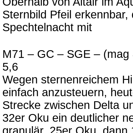
Oberhalb von Altair im Aqui
Sternbild Pfeil erkennbar,
Spechtelnacht mit
M71 – GC – SGE – (mag 8
5,6
Wegen sternenreichem Hin
einfach anzusteuern, heut
Strecke zwischen Delta 
32er Oku ein deutlicher neb
granulär. 25er Oku, dann 1