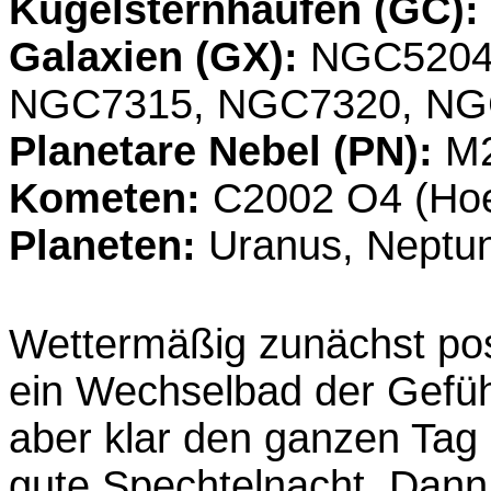
Kugelsternhaufen (GC):
Galaxien (GX):
NGC5204
NGC7315, NGC7320, NG
Planetare Nebel (PN):
M
Kometen:
C2002 O4 (Hoe
Planeten:
Uranus, Neptun
Wettermäßig zunächst posi
ein Wechselbad der Gefühl
aber klar den ganzen Tag 
gute Spechtelnacht. Dann 