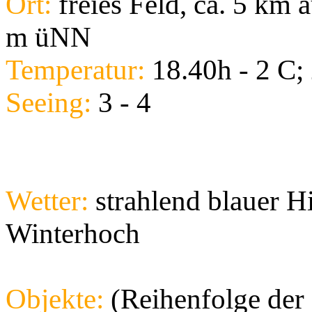
Ort:
freies Feld, ca. 5 km 
m üNN
Temperatur:
18.40h - 2 C;
Seeing:
3 - 4
Wetter:
strahlend blauer H
Winterhoch
Objekte:
(Reihenfolge der