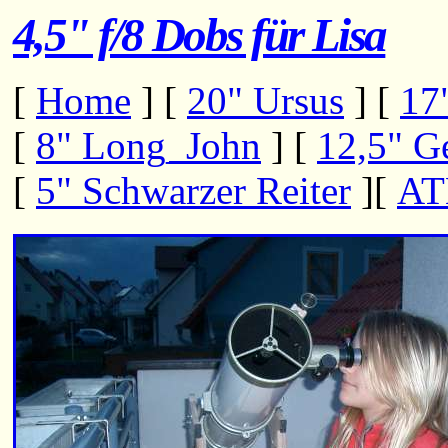
4,5" f/8 Dobs für Lisa
[
Home
]
[
20" Ursus
]
[
17
[
8" Long_John
]
[
12,5" G
[
5" Schwarzer Reiter
]
[
AT